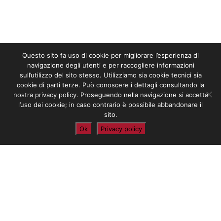
Questo sito fa uso di cookie per migliorare l’esperienza di
navigazione degli utenti e per raccogliere informazioni
sull’utilizzo del sito stesso. Utilizziamo sia cookie tecnici sia
cookie di parti terze. Può conoscere i dettagli consultando la
nostra privacy policy. Proseguendo nella navigazione si accetta
l’uso dei cookie; in caso contrario è possibile abbandonare il
sito.
Ok
Privacy policy
ABOUT
Fidital è la società di Servizi Assurance
Compliance e IT Advisory che, dal 1986, presta
servizi di consulenza per i player del mercato
italiano. Fidital è stata iscritta all’albo speciale